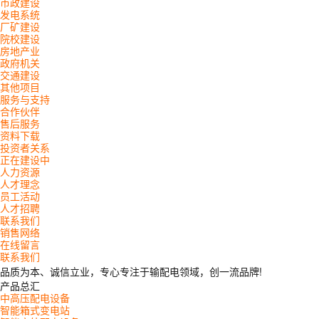
市政建设
发电系统
厂矿建设
院校建设
房地产业
政府机关
交通建设
其他项目
服务与支持
合作伙伴
售后服务
资料下载
投资者关系
正在建设中
人力资源
人才理念
员工活动
人才招聘
联系我们
销售网络
在线留言
联系我们
品质为本、诚信立业，专心专注于输配电领域，创一流品牌!
产品总汇
中高压配电设备
智能箱式变电站