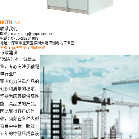
HGTN- 12
联系我们
邮箱：
marketing@aepe.com.cn
电话：
0755-28231999
地址：
深圳市宝安区松岗大道亚洲电力工业园
主页
>
解决方案
>
市政建设
市政建设
“品质为本、诚信立
业，专心专注于输配
电行业!”
亚洲电力注重产品的
创新和质量的稳定，
坚持为顾客提供高性
能、高品质的产品，
因此赢得客户的信
赖，频频在各种大型
项目中中标。超过十
五年的中低压成套设